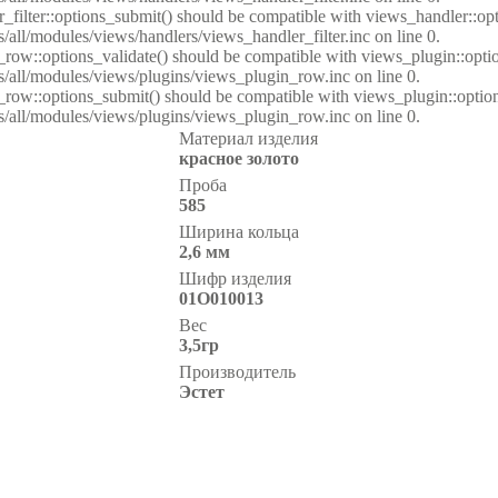
er_filter::options_submit() should be compatible with views_handler::o
s/all/modules/views/handlers/views_handler_filter.inc on line 0.
n_row::options_validate() should be compatible with views_plugin::opt
s/all/modules/views/plugins/views_plugin_row.inc on line 0.
in_row::options_submit() should be compatible with views_plugin::opti
s/all/modules/views/plugins/views_plugin_row.inc on line 0.
Материал изделия
красное золото
Проба
585
Ширина кольца
2,6 мм
Шифр изделия
01О010013
Вес
3,5гр
Производитель
Эстет