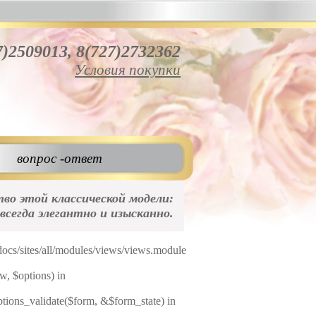
7)2509013, 8(727)2732362
Условия покупки
вопрос -ответ
во этой классической модели:
всегда элегантно и изысканно.
pdocs/sites/all/modules/views/views.module
w, $options) in
options_validate($form, &$form_state) in