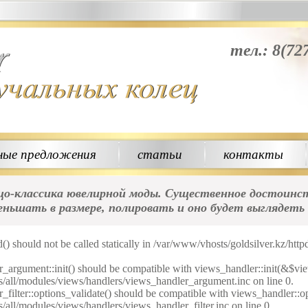
тел.: 8(72
ные предложения
статьи
контакты
ьцо-классика ювелирной моды. Существенное достоинст
ньшать в размере, полировать и оно будет выглядеть 
d() should not be called statically in /var/www/vhosts/goldsilver.kz/htt
r_argument::init() should be compatible with views_handler::init(&$vie
es/all/modules/views/handlers/views_handler_argument.inc on line 0.
r_filter::options_validate() should be compatible with views_handler::
s/all/modules/views/handlers/views_handler_filter.inc on line 0.