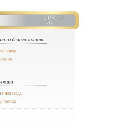
ца из белого золота
ставками
ставок
екции
те навсегда
я любви
о