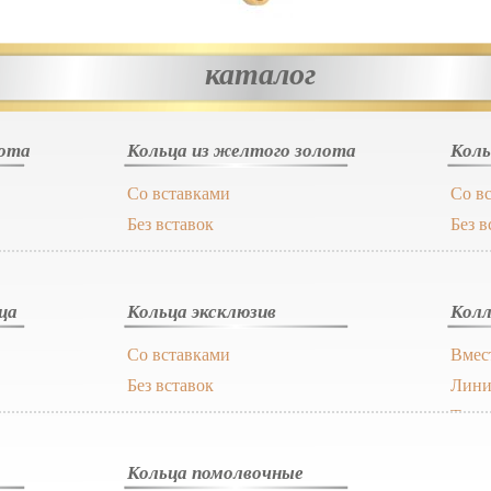
каталог
лота
Кольца из желтого золота
Коль
Со вставками
Со в
Без вставок
Без в
ца
Кольца эксклюзив
Колл
Со вставками
Вмес
Без вставок
Лини
Тиам
Кольца помолвочные