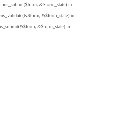
ptions_submit($form, &$form_state) in
ions_validate(&$form, &$form_state) in
ons_submit(&$form, &$form_state) in