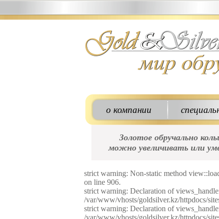
о компании
специаль
Золотое обручально кол
можно увеличивать или уме
strict warning: Non-static method view::loa
on line 906.
strict warning: Declaration of views_handle
/var/www/vhosts/goldsilver.kz/httpdocs/sit
strict warning: Declaration of views_handle
/var/www/vhosts/goldsilver.kz/httpdocs/site