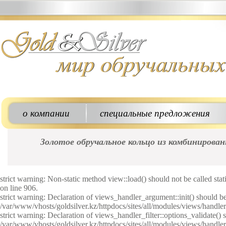
о компании
специальные предложения
Золотое обручальное кольцо из комбинирова
strict warning: Non-static method view::load() should not be called sta
on line 906.
strict warning: Declaration of views_handler_argument::init() should b
/var/www/vhosts/goldsilver.kz/httpdocs/sites/all/modules/views/handle
strict warning: Declaration of views_handler_filter::options_validate(
/var/www/vhosts/goldsilver.kz/httpdocs/sites/all/modules/views/handlers