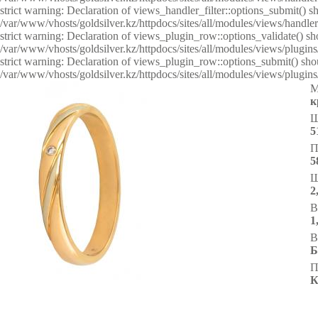
strict warning: Declaration of views_handler_filter::options_submit()
/var/www/vhosts/goldsilver.kz/httpdocs/sites/all/modules/views/handlers
strict warning: Declaration of views_plugin_row::options_validate() s
/var/www/vhosts/goldsilver.kz/httpdocs/sites/all/modules/views/plugin
strict warning: Declaration of views_plugin_row::options_submit() sh
/var/www/vhosts/goldsilver.kz/httpdocs/sites/all/modules/views/plugin
М
к
Ш
5
П
5
Ш
2
В
1
В
Б
П
К